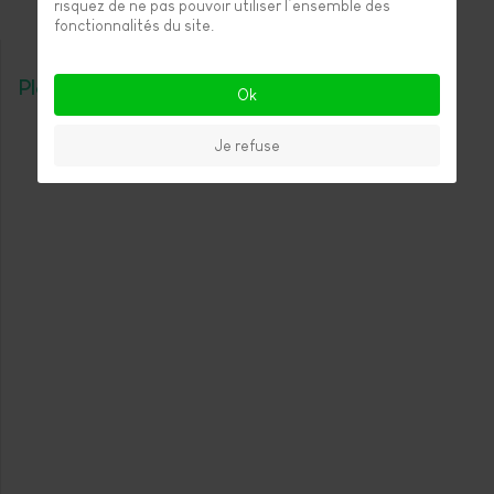
risquez de ne pas pouvoir utiliser l’ensemble des
fonctionnalités du site.
Plan d'accès
Ok
Je refuse